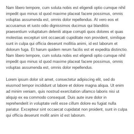
Nam libero tempore, cum soluta nobis est eligendi optio cumque nihil
impedit quo minus id quod maxime placeat facere possimus, omnis
voluptas assumenda est, omnis dolor repellendus. At vero eos et
accusamus et iusto odio dignissimos ducimus qui blanditiis
praesentium voluptatum deleniti atque corrupti quos dolores et quas
molestias excepturi sint occaecati cupiditate non provident, similique
sunt in culpa qui officia deserunt mollitia animi, id est laborum et
dolorum fuga. Et harum quidem rerum facilis est et expedita distinctio.
Nam libero tempore, cum soluta nobis est eligendi optio cumque nihil
impedit quo minus id quod maxime placeat facere possimus, omnis
voluptas assumenda est, omnis dolor repellendus.
Lorem ipsum dolor sit amet, consectetur adipiscing elit, sed do
eiusmod tempor incididunt ut labore et dolore magna aliqua. Ut enim
ad minim veniam, quis nostrud exercitation ullamco laboris nisi ut
aliquip ex ea commodo consequat. Duis aute irure dolor in
reprehenderit in voluptate velit esse cillum dolore eu fugiat nulla
pariatur. Excepteur sint occaecat cupidatat non proident, sunt in culpa
qui officia deserunt mollit anim id est laborum.