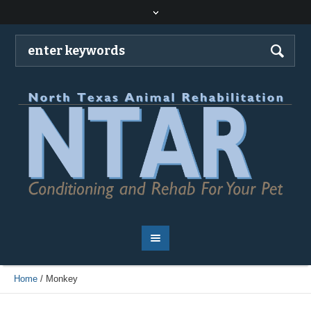
Home
/
Monkey