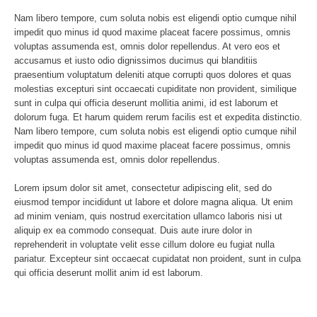
Nam libero tempore, cum soluta nobis est eligendi optio cumque nihil
impedit quo minus id quod maxime placeat facere possimus, omnis
voluptas assumenda est, omnis dolor repellendus. At vero eos et
accusamus et iusto odio dignissimos ducimus qui blanditiis
praesentium voluptatum deleniti atque corrupti quos dolores et quas
molestias excepturi sint occaecati cupiditate non provident, similique
sunt in culpa qui officia deserunt mollitia animi, id est laborum et
dolorum fuga. Et harum quidem rerum facilis est et expedita distinctio.
Nam libero tempore, cum soluta nobis est eligendi optio cumque nihil
impedit quo minus id quod maxime placeat facere possimus, omnis
voluptas assumenda est, omnis dolor repellendus.
Lorem ipsum dolor sit amet, consectetur adipiscing elit, sed do
eiusmod tempor incididunt ut labore et dolore magna aliqua. Ut enim
ad minim veniam, quis nostrud exercitation ullamco laboris nisi ut
aliquip ex ea commodo consequat. Duis aute irure dolor in
reprehenderit in voluptate velit esse cillum dolore eu fugiat nulla
pariatur. Excepteur sint occaecat cupidatat non proident, sunt in culpa
qui officia deserunt mollit anim id est laborum.