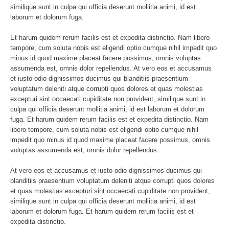
similique sunt in culpa qui officia deserunt mollitia animi, id est
laborum et dolorum fuga.
Et harum quidem rerum facilis est et expedita distinctio. Nam libero
tempore, cum soluta nobis est eligendi optio cumque nihil impedit quo
minus id quod maxime placeat facere possimus, omnis voluptas
assumenda est, omnis dolor repellendus. At vero eos et accusamus
et iusto odio dignissimos ducimus qui blanditiis praesentium
voluptatum deleniti atque corrupti quos dolores et quas molestias
excepturi sint occaecati cupiditate non provident, similique sunt in
culpa qui officia deserunt mollitia animi, id est laborum et dolorum
fuga. Et harum quidem rerum facilis est et expedita distinctio. Nam
libero tempore, cum soluta nobis est eligendi optio cumque nihil
impedit quo minus id quod maxime placeat facere possimus, omnis
voluptas assumenda est, omnis dolor repellendus.
At vero eos et accusamus et iusto odio dignissimos ducimus qui
blanditiis praesentium voluptatum deleniti atque corrupti quos dolores
et quas molestias excepturi sint occaecati cupiditate non provident,
similique sunt in culpa qui officia deserunt mollitia animi, id est
laborum et dolorum fuga. Et harum quidem rerum facilis est et
expedita distinctio.