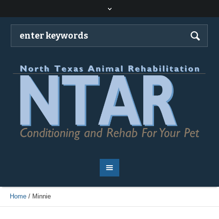
Home
/
Minnie